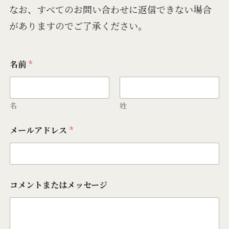
なお、すべてのお問い合わせに返信できない場合
がありますのでご了承ください。
*
名前
*
名
前
コ
メ
ン
名
姓
ト
ま
メールアドレス
*
た
は
メ
ッ
セ
ー
コメントまたはメッセージ
ジ