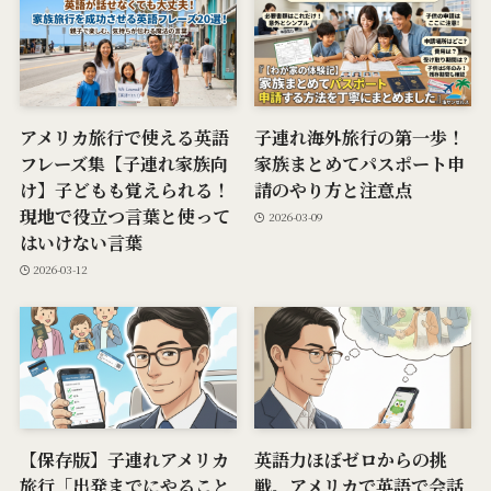
アメリカ旅行で使える英語
子連れ海外旅行の第一歩！
フレーズ集【子連れ家族向
家族まとめてパスポート申
け】子どもも覚えられる！
請のやり方と注意点
現地で役立つ言葉と使って
2026-03-09
はいけない言葉
2026-03-12
【保存版】子連れアメリカ
英語力ほぼゼロからの挑
旅行「出発までにやること
戦。アメリカで英語で会話