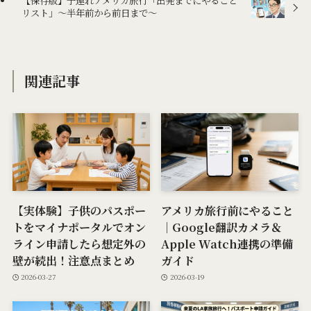
【保存版】子連れアメリカ旅行「出発までにやること
リスト」〜半年前から前日まで〜
関連記事
【実体験】子供のパスポー
アメリカ旅行前にやること
トをマイナポータルでオン
｜Google翻訳カメラ＆
ライン申請したら想定外の
Apple Watch連携の準備
壁が続出！注意点まとめ
ガイド
2026-03-27
2026-03-19